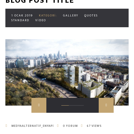
BLOG POST TITLE
1 OCAK 2019
KATEGORI:
GALLERY
QUOTES
STANDARD
VIDEO
MEDYAALTERNATIF_ENYAPI
0 YORUM
67 VIEWS