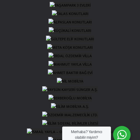
Merhaba?
Yardımcı
olabilir miyim?