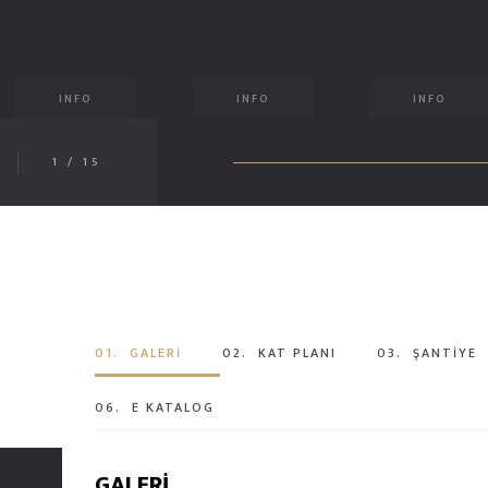
INFO
INFO
INFO
1
/
15
01.
GALERİ
02.
KAT PLANI
03.
ŞANTİYE
06.
E KATALOG
GALERİ