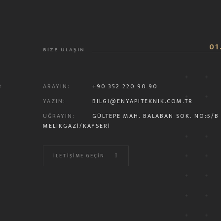
01
BİZE ULAŞIN
ARAYIN:
+90 352 220 90 90
e
YAZIN:
BILGI@ENYAPITEKNIK.COM.TR
UĞRAYIN:
GÜLTEPE MAH. BALABAN SOK. NO:5/B
MELIKGAZI/KAYSERİ
İLETİŞİME GEÇİN