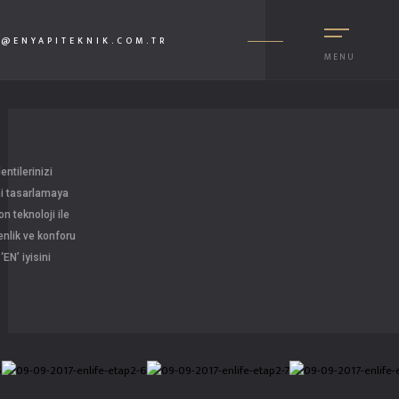
I@ENYAPITEKNIK.COM.TR
MENU
entilerinizi
ini tasarlamaya
n teknoloji ile
venlik ve konforu
EN’ iyisini