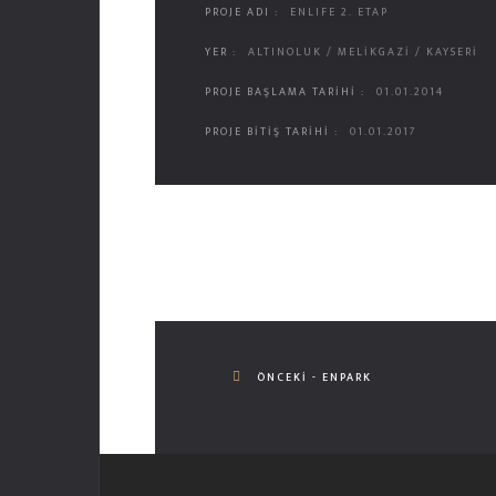
PROJE ADI :
ENLIFE 2. ETAP
YER :
ALTINOLUK / MELİKGAZİ / KAYSERİ
PROJE BAŞLAMA TARİHİ :
01.01.2014
PROJE BİTİŞ TARİHİ :
01.01.2017
ÖNCEKI - ENPARK