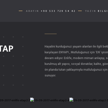
ARAYIN
+90 533 729 54 42
YAZIN
BILG
ETAP
Hayalini kurduğunuz yaşam alanları ile ilgili bekl
karşılayan ENYAPI , Mutluluğunuz için ‘EN’ iyis
devam ediyor. Enlife, modern mimari anlayışı, so
kurulmuş alt yapısı, sosyal donatılar, kalite, gü
ön planda tutan yaklaşımıyla mutluluğunuz için ‘
sunuyor.