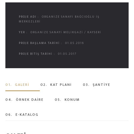
PROJE ADI :
ORGANİZE SANAYİ BAĞCIOĞLU İŞ
MERKEZLERİ
YER :
ORGANİZE SANAYİ MELİKGAZİ / KAYSERİ
PROJE BAŞLAMA TARİHİ :
01.05.2016
PROJE BİTİŞ TARİHİ :
01.05.2017
01.
GALERİ
02.
KAT PLANI
03.
ŞANTİYE
04.
ÖRNEK DAİRE
05.
KONUM
06.
E-KATALOG