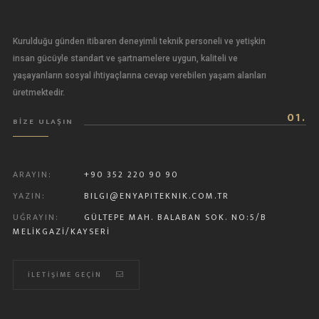
Kurulduğu günden itibaren deneyimli teknik personeli ve yetişkin
insan gücüyle standart ve şartnamelere uygun, kaliteli ve
yaşayanların sosyal ihtiyaçlarına cevap verebilen yaşam alanları
üretmektedir.
01.
BİZE ULAŞIN
ARAYIN:
+90 352 220 90 90
YAZIN:
BILGI@ENYAPITEKNIK.COM.TR
UĞRAYIN:
GÜLTEPE MAH. BALABAN SOK. NO:5/B
MELIKGAZI/KAYSERİ
İLETİŞİME GEÇİN