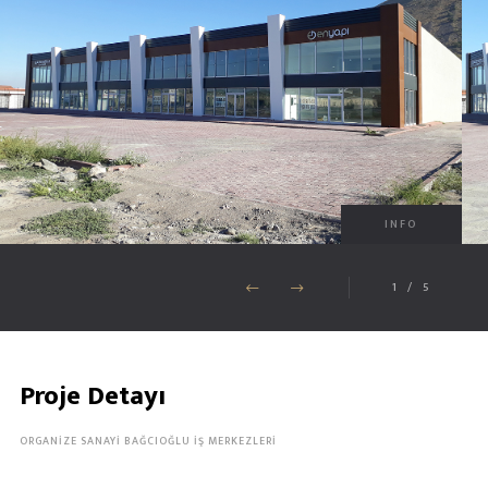
INFO
1
/
5
Proje Detayı
ORGANİZE SANAYİ BAĞCIOĞLU İŞ MERKEZLERİ